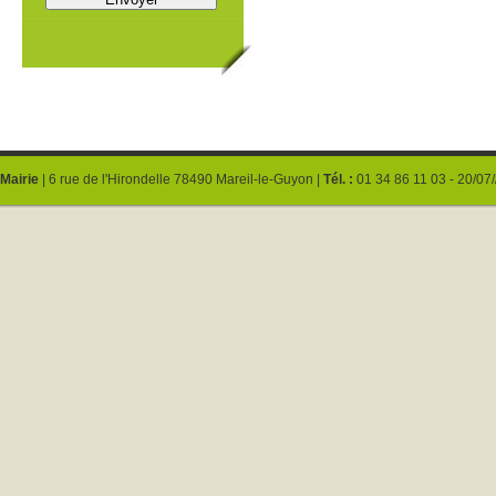
Mairie
| 6 rue de l'Hirondelle 78490 Mareil-le-Guyon |
Tél. :
01 34 86 11 03 - 20/07