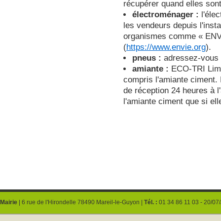
récupérer quand elles son
électroménager :
l'élec
les vendeurs depuis l'insta
organismes comme « ENVIE
(
https://www.envie.org
).
pneus :
adressez-vous à
amiante :
ECO-TRI Limay
compris l'amiante ciment. 
de réception 24 heures à l
l'amiante ciment que si el
Mairie
| 6 rue de l'Hirondelle 78490 Mareil-le-Guyon |
Tél. :
01 34 86 11 03 - 20/07