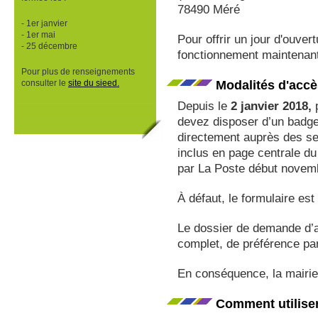
78490 Méré
- 1er janvier
- 1er mai
Pour offrir un jour d'ouver
- 25 décembre
fonctionnement maintenan
Pour plus de renseignements
Modalités d'accè
consulter le
site du sieed.
Depuis le
2 janvier 2018,
p
devez disposer d’un badg
directement auprès des ser
inclus en page centrale d
par La Poste début novem
À défaut, le formulaire est
Le dossier de demande d’at
complet, de préférence par
En conséquence, la mairie 
Comment utiliser