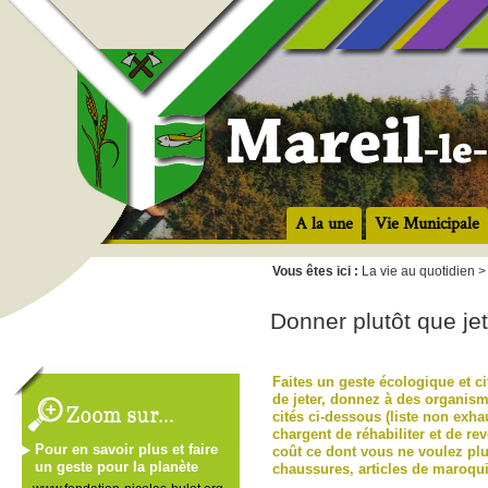
A la une
Vie Municipale
Vous êtes ici :
La vie au quotidien >
Donner plutôt que jet
Faites un geste écologique et ci
de jeter, donnez à des organism
cités ci-dessous (liste non exha
chargent de réhabiliter et de r
Pour en savoir plus et faire
coût ce dont vous ne voulez plu
un geste pour la planète
chaussures, articles de maroqui