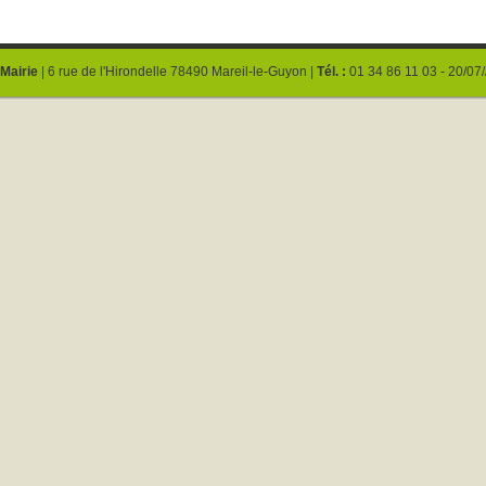
Mairie
| 6 rue de l'Hirondelle 78490 Mareil-le-Guyon |
Tél. :
01 34 86 11 03 - 20/07