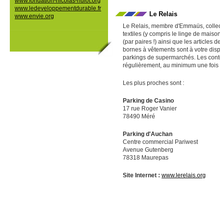
www.fondation-nicolas-hulot.org
www.ledeveloppementdurable.fr
Le Relais
www.envie.org
Le Relais, membre d'Emmaüs, collecte
textiles (y compris le linge de maiso
(par paires !) ainsi que les articles
bornes à vêtements sont à votre disp
parkings de supermarchés. Les cont
régulièrement, au minimum une fois
Les plus proches sont :
Parking de Casino
17 rue Roger Vanier
78490 Méré
Parking d'Auchan
Centre commercial Pariwest
Avenue Gutenberg
78318 Maurepas
Site Internet :
www.lerelais.org