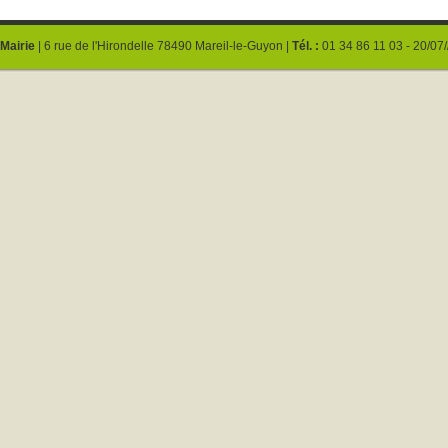
Mairie
| 6 rue de l'Hirondelle 78490 Mareil-le-Guyon |
Tél. :
01 34 86 11 03 - 20/07