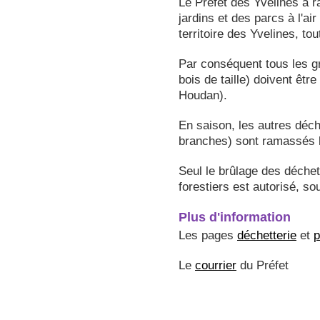
Le Préfet des Yvelines a r
jardins et des parcs à l'air
territoire des Yvelines, 
Par conséquent tous les g
bois de taille) doivent êtr
Houdan).
En saison, les autres déche
branches) sont ramassés l
Seul le brûlage des déchet
forestiers est autorisé, so
Plus d'information
Les pages
déchetterie
et
p
Le
courrier
du Préfet