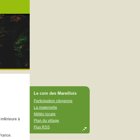
Le coin des Mareillois
Participation citoyenne
La maternelle
Météo locale
 inférieure à
Plan du village
Flux RSS
France.