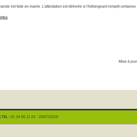
nde est faite en mairie. L'attestation est délivrée si l'hébergeant remplit certaines
infos
Mise à jou
|
Tél. :
01 34 86 11 03 - 20/07//2026