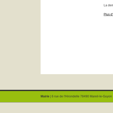
La dema
Plus d'
Mairie
| 6 rue de l'Hirondelle 78490 Mareil-le-Guyon 