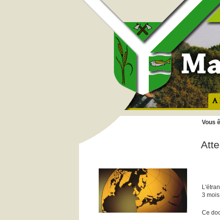
A 
Vous ê
Atte
L'étra
3 mois
Ce doc